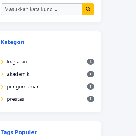
Kategori
kegiatan
2
akademik
1
pengumuman
1
prestasi
1
Tags Populer