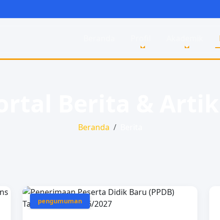
Beranda
Profil
Akademik
ortal Berita & Artik
Beranda
Berita
pengumuman