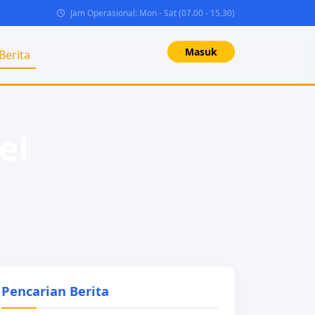
Jam Operasional: Mon - Sat (07.00 - 15.30)
Masuk
Berita
Galeri
Kontak
el
Pencarian Berita