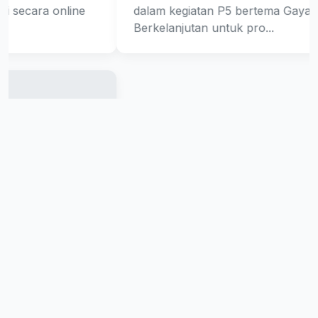
dalam kegiatan P5 bertema Gaya Hidup
Berkelanjutan untuk pro...
Lihat Semua Berita
Galeri Aktivitas
Dokumentasi visual lingkungan fisik dan ekosistem
pendidikan sekolah
Semua
Fasilitas
Kegiatan